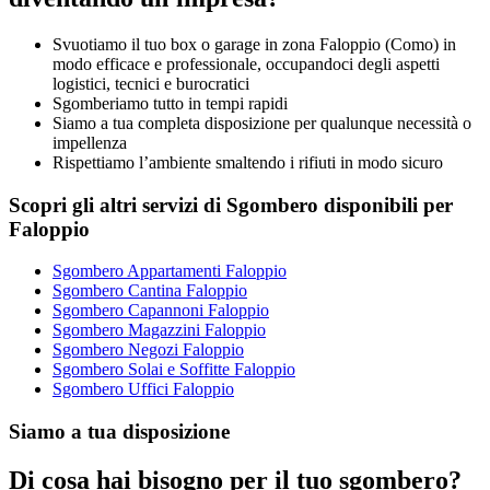
Svuotiamo il tuo box o garage in zona Faloppio (Como) in
modo efficace e professionale, occupandoci degli aspetti
logistici, tecnici e burocratici
Sgomberiamo tutto in tempi rapidi
Siamo a tua completa disposizione per qualunque necessità o
impellenza
Rispettiamo l’ambiente smaltendo i rifiuti in modo sicuro
Scopri gli altri servizi di Sgombero disponibili per
Faloppio
Sgombero Appartamenti Faloppio
Sgombero Cantina Faloppio
Sgombero Capannoni Faloppio
Sgombero Magazzini Faloppio
Sgombero Negozi Faloppio
Sgombero Solai e Soffitte Faloppio
Sgombero Uffici Faloppio
Siamo a tua disposizione
Di cosa hai bisogno per il tuo sgombero?