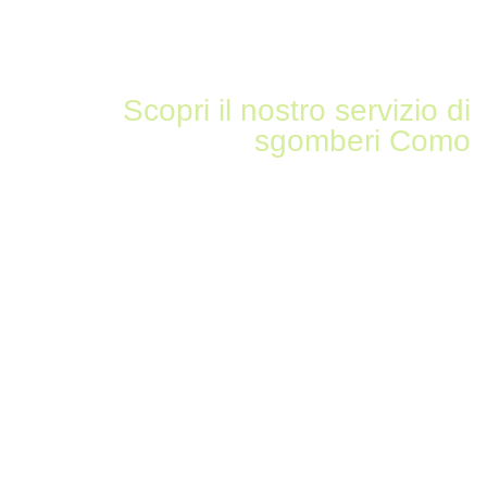
Scopri il nostro servizio di
sgomberi Como
Sgomberiamo tutto in zona
Maslianico (Como)
sgombero appartamenti
sgombero cantine
sgombero box o garage
sgombero solai e soffitte
sgombero uffici
sgombero magazzini