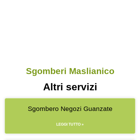
sgombero locali commerciali
sgombero capannoni
Sgomberi Maslianico
Altri servizi
Sgombero Negozi Guanzate
LEGGI TUTTO »