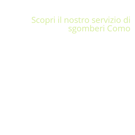
Scopri il nostro servizio di
sgomberi Como
Sgomberiamo tutto in zona
Rodero (Como)
sgombero appartamenti
sgombero cantine
sgombero box o garage
sgombero solai e soffitte
sgombero uffici
sgombero magazzini
sgombero locali commerciali