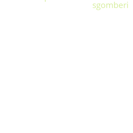
sgomberi
Sgomberiamo tutto in zona
Sorico (Como)
sgombero appartamenti
sgombero cantine
sgombero box o garage
sgombero solai e soffitte
sgombero uffici
sgombero magazzini
sgombero locali commerciali
sgombero capannoni