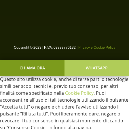
Copyright © 2023 | P.IVA: 03888770132 |
Privacy e Cookie Policy
CHIAMA ORA
WHATSAPP
Questo sito utilizza cookie, anche di terze parti o tecnologie
simili per scopi tecnici e, previo tuo consenso, per altri
finalità come specificato nella
Cookie Policy
. Puoi
acconsentire all'uso di tali tecnologie utilizzando il pulsante
"Accetta tutti" o negare e chiudere l'avviso utilizzando il
pulsante "Rifiuta tutti". Puoi liberamente dare, negare o
revocare il tuo consenso in qualsiasi momento cliccando
su "Consenso Cookie" in fondo alla pagina.