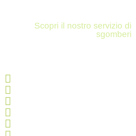
Scopri il nostro servizio di
sgomberi
Sgomberiamo tutto in zona
Gravedona ed Uniti (Como)
sgombero appartamenti
sgombero cantine
sgombero box o garage
sgombero solai e soffitte
sgombero uffici
sgombero magazzini