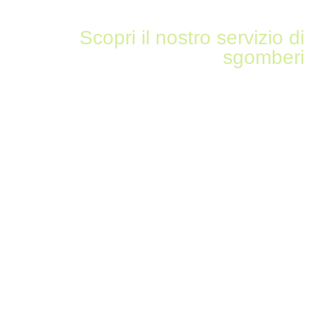
Scopri il nostro servizio di
sgomberi
Sgomberiamo tutto in zona
Mozzate (Como)
sgombero appartamenti
sgombero cantine
sgombero box o garage
sgombero solai e soffitte
sgombero uffici
sgombero magazzini
sgombero locali commerciali